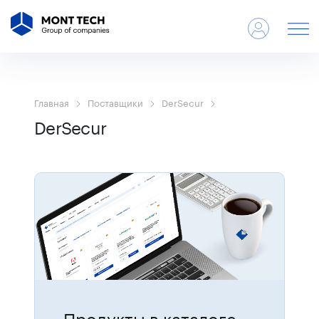
Главная
Поставщики
DerSecur
DerSecur
Продукты в каталоге