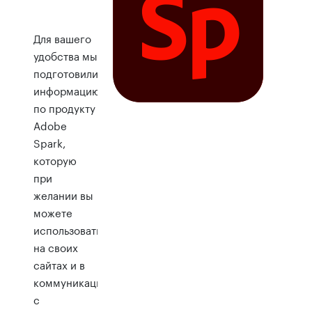
Для вашего
удобства мы
подготовили
информацию
по продукту
Adobe
Spark,
которую
при
желании вы
можете
использовать
на своих
сайтах и в
коммуникациях
с